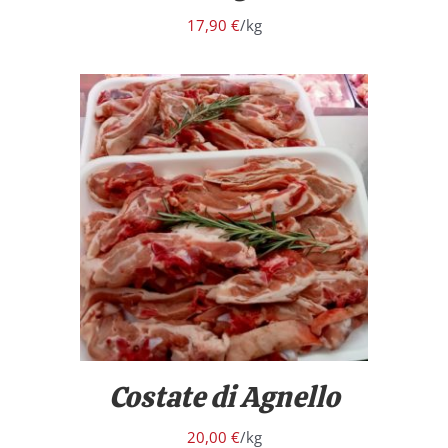
17,90
€
/kg
/
DETTAGLI
Costate di Agnello
20,00
€
/kg