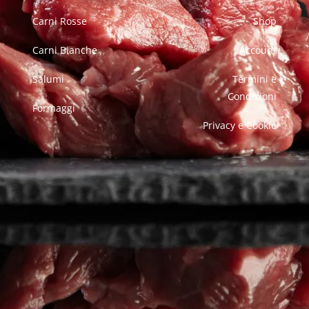
Carni Rosse
Shop
Carni Bianche
Account
Salumi
Termini e
Condizioni
Formaggi
Privacy e Cookie