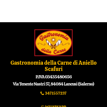
Gastronomia della Carne di Aniello
Scafuri
P.IVA 03435480656
Via Tenente Nastri 57, 84084 Lancusi (Salerno)
3471557237