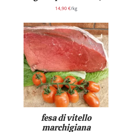
14,90
€
/kg
/
DETTAGLI
fesa di vitello
marchigiana