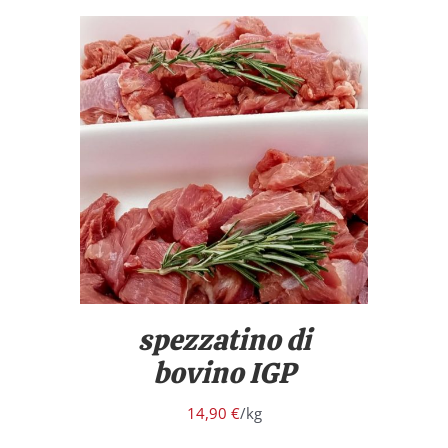
/
DETTAGLI
spezzatino di
bovino IGP
14,90
€
/kg