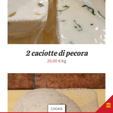
2 caciotte di pecora
20,00
€
/kg
COOKIE