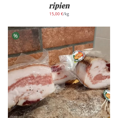
ripien
15,00
€
/kg
%
/
DETTAGLI