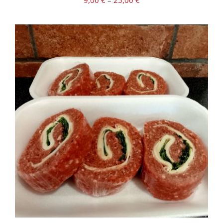
9,00
€
–
25,00
€
/
DETTAGLI