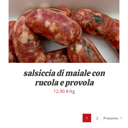
/
DETTAGLI
salsiccia di maiale con
rucola e provola
12,90
€
/kg
1
2
Prossimo