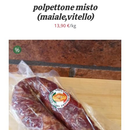
polpettone misto
(maiale,vitello)
13,90
€
/kg
%
/
DETTAGLI