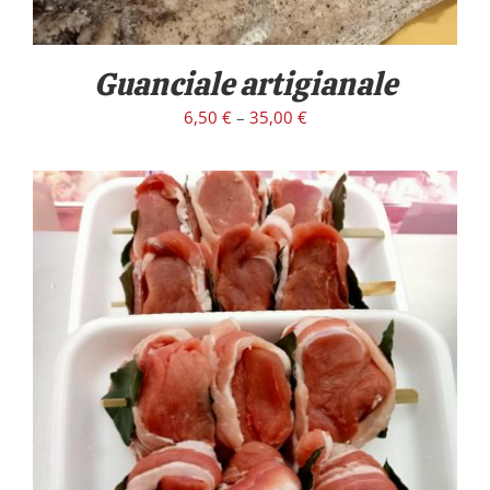
Guanciale artigianale
6,50
€
–
35,00
€
/
DETTAGLI