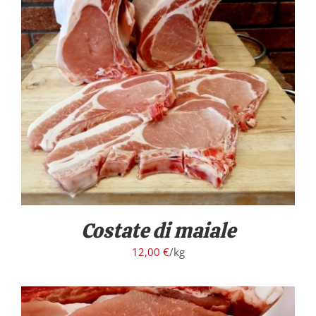
/
DETTAGLI
Costate di maiale
12,00
€
/kg