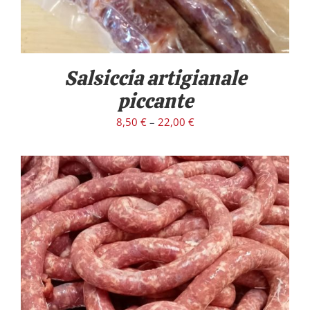
Salsiccia artigianale
piccante
8,50
€
–
22,00
€
/
DETTAGLI