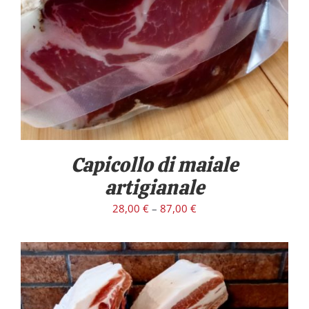
/
DETTAGLI
Capicollo di maiale
artigianale
28,00
€
–
87,00
€