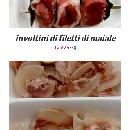
involtini di filetti di maiale
13,90
€
/kg
/
DETTAGLI