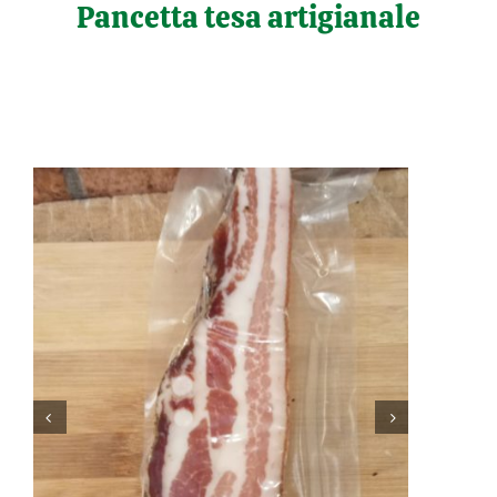
Pancetta tesa artigianale
Salta
al
contenuto

