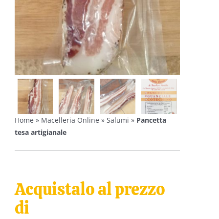
Home
»
Macelleria Online
»
Salumi
»
Pancetta
tesa artigianale
Acquistalo al prezzo
di