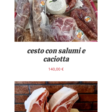
/
DETTAGLI
cesto con salumi e
caciotta
140,00
€