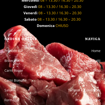
Mercoledì
08 – 13.30 / 16.30 – 20.30
Giovedì
08 – 13.30 / 16.30 – 20.30
Venerdì
08 – 13.30 / 16.30 – 20.30
Sabato
08 – 13.30 / 16.30 – 20.30
Domenica
CHIUSO
ORDINA ONLINE
NAVIGA
Prodotti IGP
Home
Bisteccheria
Contatti
Carni Rosse
Shop
Carni Bianche
Account
Salumi
Termini e Condizioni
Formaggi
Privacy e Cookie