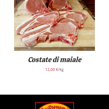
/
DETTAGLI
Costate di maiale
12,00
€
/kg