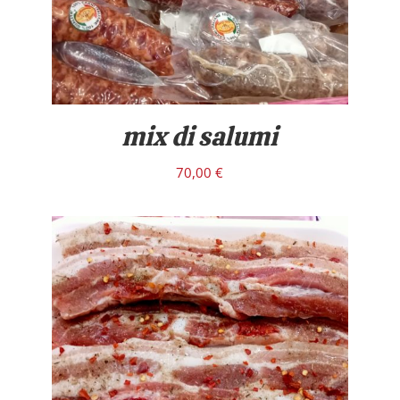
mix di salumi
70,00
€
/
DETTAGLI