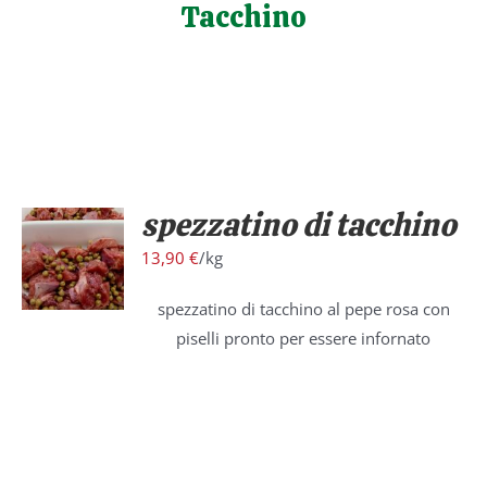
Tacchino
Salta
al
contenuto
spezzatino di tacchino
/
13,90
€
/kg
DETTAGLI
spezzatino di tacchino al pepe rosa con
piselli pronto per essere infornato